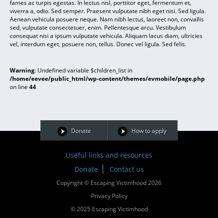
fames ac turpis egestas. In lectus nisl, porttitor eget, fermentum et,
viverra a, odio. Sed semper. Praesent vulputate nibh eget nisi. Sed ligula.
Aenean vehicula posuere neque. Nam nibh lectus, laoreet non, convallis
sed, vulputate consectetuer, enim. Pellentesque arcu. Vestibulum
consequat nisi a ipsum vulputate vehicula. Aliquam lacus diam, ultricies
vel, interdum eget, posuere non, tellus. Donec vel ligula. Sed felis.
Warning
: Undefined variable $children_list in
/home/eevee/public_html/wp-content/themes/evmobile/page.php
on line
44
Donate
How to apply
Useful links and resources
Donate
Contact us
Copyright © Escaping Victimhood 2026
Privacy Policy
© 2025 Escaping Victimhood